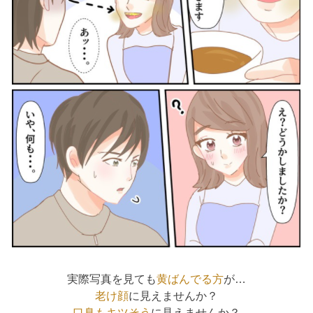
実際写真を見ても
黄ばんでる方
が…
老け顔
に見えませんか？
口臭もキツそう
に見えませんか？