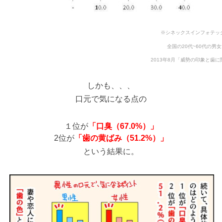
※シネックスインフォテッ
全国の20代~60代の男女
2013年8月「威勢の印象と歯
しかも、、、
口元で気になる点の
１位が
「口臭（67.0%）」
2位が
「歯の黄ばみ（51.2%）」
という結果に。