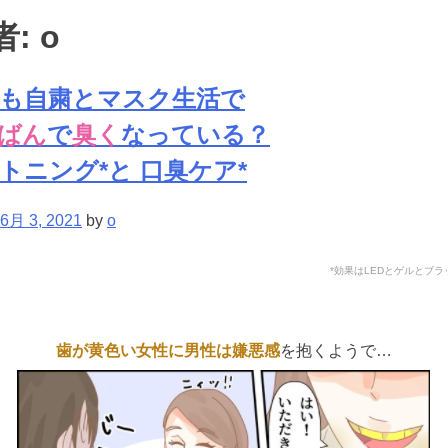
者:
o
も自粛とマスク生活で
ばん
で
臭く
なっている？
トニング*と 口臭ケア*
6月 3, 2021
by
o
*効果はLEDとゲルとブ
歯が黄色い女性に男性は嫌悪感
を抱くようで…