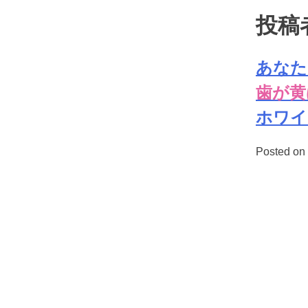
Skip
投稿
to
キレイのミカタ
content
あなた
歯が黄
ホワイ
Posted on