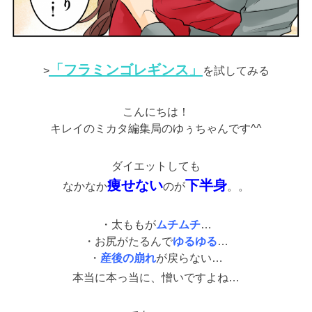
「フラミンゴレギンス」
>
を試してみる
こんにちは！
キレイのミカタ編集局のゆぅちゃんです^^
ダイエットしても
痩せない
下半身
なかなか
のが
。。
・太ももが
ムチムチ
…
・お尻がたるんで
ゆるゆる
…
・
産後の崩れ
が戻らない…
本当に本っ当に、憎いですよね…