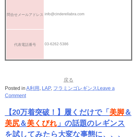
info@cinderellabra.com
問合せメールアドレス
03-6262-5386
代表電話番号
戻る
Posted in
A利用
,
LAP
,
フラミンゴレギンス
Leave a
on
Comment
【20万着突破！】履くだけで「
美脚
＆
美尻
＆
美くびれ
」の話題のレギンス
を試してみたら大変な事態に、、、