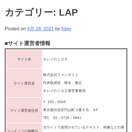
Skip
カテゴリー:
LAP
to
キレイのミカタ
content
Posted on
4月 28, 2021
by
fidev
■サイト運営者情報
サイト名
キレイのミカタ
株式会社ファンサイド
代表取締役 蛯名 隆広
サイト運営者
キレイのミカタ運営事務局
〒 150 – 0044
東京都渋谷区円山町３番６号 ８F
サイト運営者住所
TEL 03 – 5728 – 5841
当サイトで使用されているテキスト、画像などの著
コンテンツの無断引