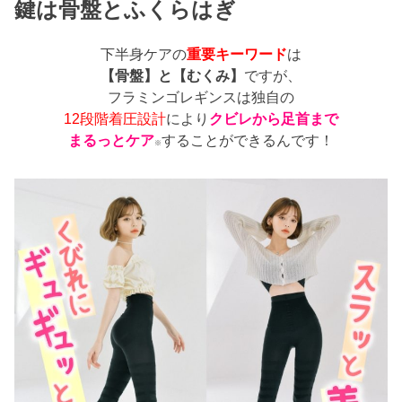
鍵は骨盤とふくらはぎ
下半身ケアの
重要キーワード
は
【骨盤】と【むくみ】
ですが、
フラミンゴレギンスは独自の
12段階着圧設計
により
クビレから足首まで
まるっとケア
することができるんです！
※