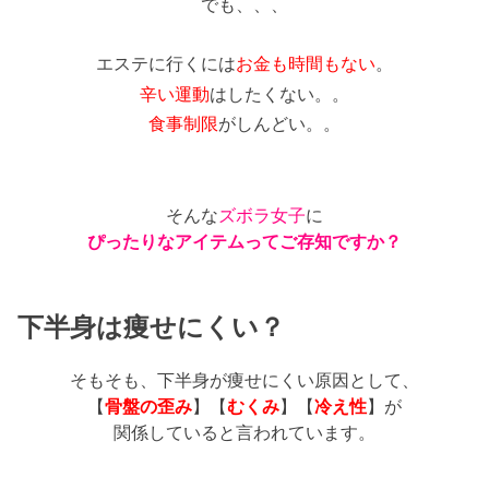
でも、、、
エステに行くには
お金も時間もない
。
辛い運動
はしたくない。。
食事制限
がしんどい。。
そんな
ズボラ女子
に
ぴったりなアイテムってご存知ですか？
下半身は痩せにくい？
そもそも、下半身が痩せにくい原因として、
【
骨盤の歪み
】【
むくみ
】【
冷え性
】が
関係していると言われています。