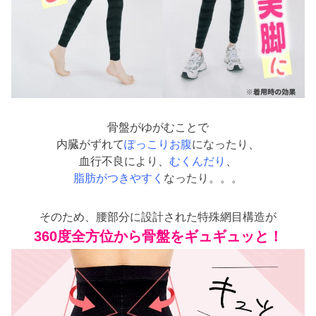
骨盤がゆがむことで
内臓がずれて
ぽっこりお腹
になったり、
血行不良により、
むくんだり
、
脂肪がつきやすく
なったり。。。
そのため、腰部分に設計された特殊網目構造が
360度全方位から骨盤をギュギュッと！