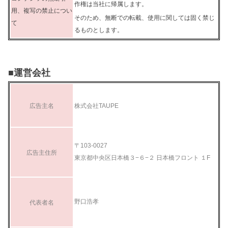
作権は当社に帰属します。
用、複写の禁止につい
そのため、無断での転載、使用に関しては固く禁じ
て
るものとします。
■運営会社
広告主名
株式会社TAUPE
〒103-0027
広告主住所
東京都中央区日本橋３−６−２ 日本橋フロント １F
野口浩孝
代表者名