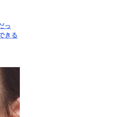
だっ
できる