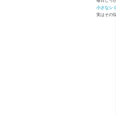
毎日しっ
小さなシ
実はその