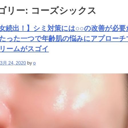
ゴリー:
コーズシックス
女続出！】シミ対策には○○の改善が必要
たった一つで年齢肌の悩みにアプローチ
リームがスゴイ
3月 24, 2020
by
o