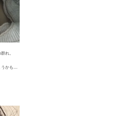
の群れ。
まうかも
…