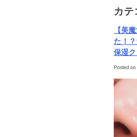
Skip
カテ
to
キレイのミカタ
content
【美魔
た！？
保湿ク
Posted on