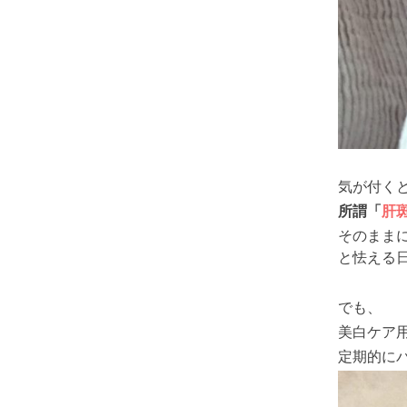
気が付く
所謂「
肝
そのまま
と怯える
でも、
美白ケア
定期的に