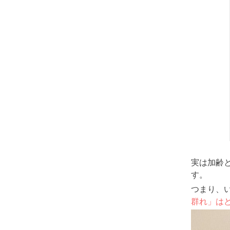
実は加齢
す。
つまり、
群れ」は