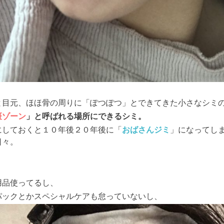
と目元、ほほ骨の周りに「ぽつぽつ」とできてきた小さなシミ
斑ゾーン
」と呼ばれる場所にできるシミ。
にしておくと１０年後２０年後に
「
おばさんジミ
」になってし
日々。
用品使ってるし、
パックとかスペシャルケアも怠っていないし、