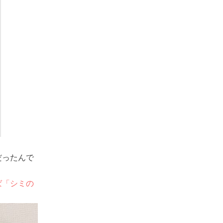
だったんで
ば
「シミの