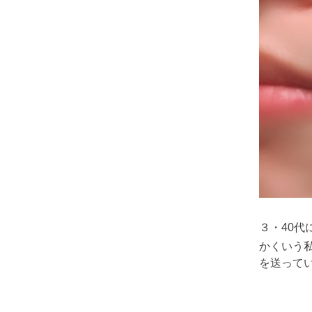
３・40
かくいう
を送って