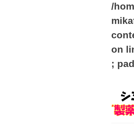
/hom
mika
cont
on l
; pad