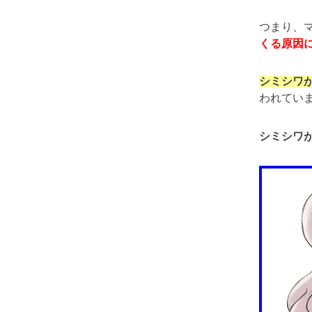
つまり、
くる原因
シミシワ
われてい
シミシワ