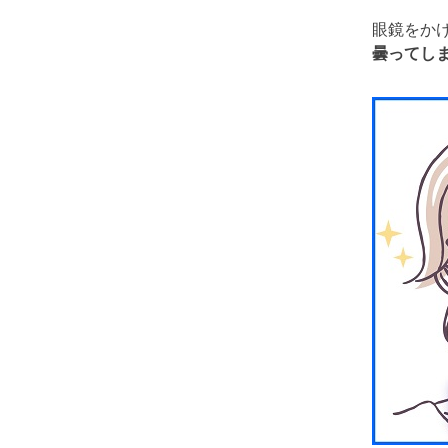
眼鏡をか
曇ってし