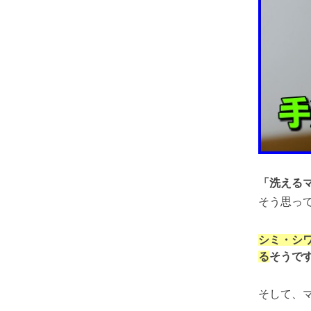
「洗える
そう思っ
シミ・シ
る
そうで
そして、