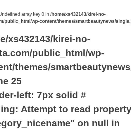
 Undefined array key 0 in
/home/xs432143/kirei-no-
m/public_html/wp-content/themes/smartbeautynews/single
e/xs432143/kirei-no-
ta.com/public_html/wp-
ent/themes/smartbeautynews
ine
25
der-left: 7px solid #
ing
: Attempt to read propert
egory_nicename" on null in