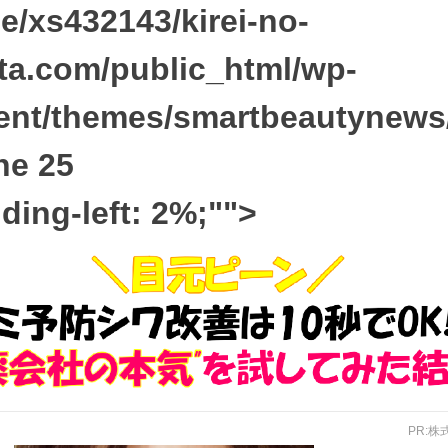
e/xs432143/kirei-no-
ta.com/public_html/wp-
ent/themes/smartbeautynews
ine
25
ding-left: 2%;"">
PR:株