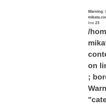
Skip
to
キレイのミカタ
Warning
:
content
mikata.co
line
23
/hom
mika
cont
on l
; bor
Warn
"cat