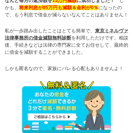
なんと毎月の返済額を
15万円減額
に成功しました！
し
知
かも、
将来利息が85万円も減額＆金利が0％
になったの
ら
で、もう利息で借金が減らないなんてことはありません！
な
い
私が一歩踏み出したことはとても簡単で、
東京ミネルヴァ
制
法律事務所の借金減額無料診断
を利用しただけです。相談
度
後、手続きなどは法律の専門家に全てお任せして、最終的
が
に借金を減額することができました。
コ
レ
しかも匿名なので、家族にバレる心配もありませんよ！