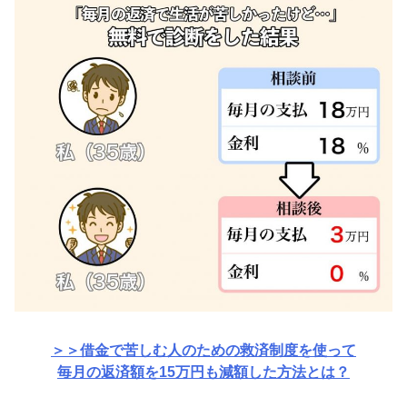
簡
単
減
額
診
断！
返
済
総
額
160
万
円
が
い
っ
＞＞借金で苦しむ人のための救済制度を使って
き
毎月の返済額を15万円も減額した方法とは？
に
減