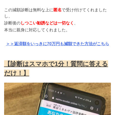
この減額診断は無料な上に
匿名
で受け付けてくれました
し、
診断後の
しつこい勧誘などは一切なく
、
本当に親身に対応してくれました。
＞＞返済額をいっきに70万円も減額できた方法がこちら
【診断はスマホで1分！質問に答える
だけ！】