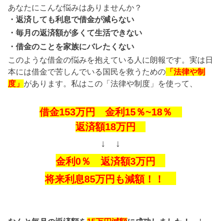
額
あなたにこんな悩みはありませんか？
さ
・返済しても利息で借金が減らない
れ
・毎月の返済額が多くて生活できない
た
・借金のことを家族にバレたくない
方
このような借金の悩みを抱えている人に朗報です。実は日
法
本には借金で苦しんでいる国民を救うための
「法律や制
が
度」
があります。私はこの「法律や制度」を使って、
す
ご
借金153万円 金利15％~18％
い！
債
返済額18万円
務
↓ ↓
者
金利0％ 返済額3万円
の
ほ
将来利息85万円も減額！！
と
ん
ど
が