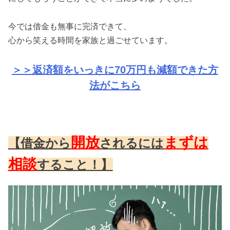
今では借金も無事に完済できて、
心から笑える時間を家族と過ごせています。
＞＞返済額をいっきに70万円も減額できた方
法がこちら
開放
まずは
【借金から
されるには
相談
すること！】