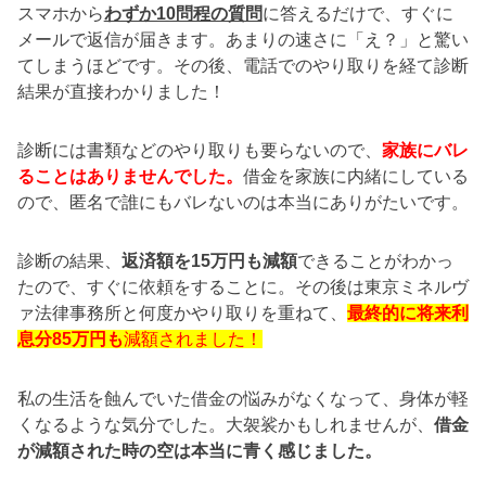
スマホから
わずか10問程の質問
に答えるだけで、すぐに
メールで返信が届きます。あまりの速さに「え？」と驚い
てしまうほどです。その後、電話でのやり取りを経て診断
結果が直接わかりました！
診断には書類などのやり取りも要らないので、
家族にバレ
ることはありませんでした。
借金を家族に内緒にしている
ので、匿名で誰にもバレないのは本当にありがたいです。
診断の結果、
返済額を15万円も減額
できることがわかっ
たので、すぐに依頼をすることに。その後は東京ミネルヴ
ァ法律事務所と何度かやり取りを重ねて、
最終的に将来利
息分85万円も
減額されました！
私の生活を蝕んでいた借金の悩みがなくなって、身体が軽
くなるような気分でした。大袈裟かもしれませんが、
借金
が減額された時の空は本当に青く感じました。