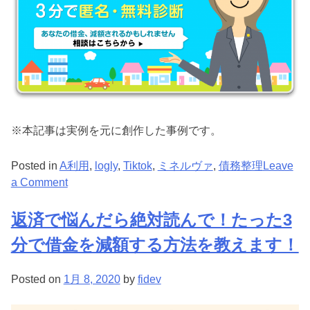
※本記事は実例を元に創作した事例です。
Posted in
A利用
,
logly
,
Tiktok
,
ミネルヴァ
,
債務整理
Leave
on
a Comment
【神
ワ
返済で悩んだら絶対読んで！たった3
ザ】
分で借金を減額する方法を教えます！
ス
マ
Posted on
1月 8, 2020
by
fidev
ホ
で