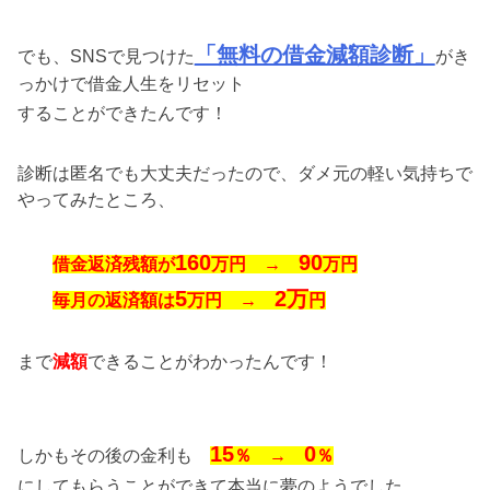
「無料の借金減額診断」
でも、SNSで見つけた
がき
っかけで借金人生をリセット
することができたんです！
診断は匿名でも大丈夫だったので、ダメ元の軽い気持ちで
やってみたところ、
160
90
借金返済残額が
万円 →
万円
5
2
万
毎月の返済額は
万円 →
円
まで
減額
できることがわかったんです！
15
0
しかもその後の金利も
％ →
％
にしてもらうことができて本当に夢のようでした。