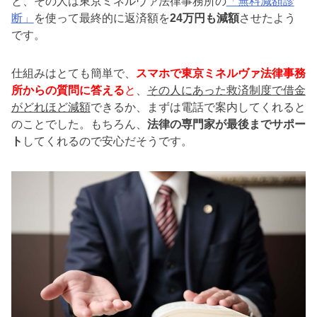
と、その人は東京ミネルヴァ法律事務所の
「無料減額診
断」
を使って最終的に
返済額を
24万円も減額
させたよう
です。
仕組みはとても簡単で、
スマホで東京ミネルヴァ法律事務
所からの質問に答える
と
、
その人にあった救済制度で借金
がどれほど減額
できるか、まずは電話で案内してくれると
のことでした。もちろん、
法律の専門家が最後までサポー
ト
してくれるので安心だそうです。