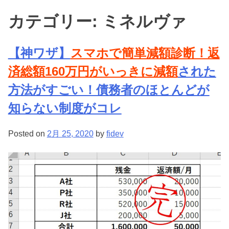
Skip
カテゴリー:
ミネルヴァ
to
キレイのミカタ
content
【神ワザ】
スマホで簡単減額診断！返
済総額160万円がいっきに減額
された
方法がすごい！債務者のほとんどが
知らない制度がコレ
Posted on
2月 25, 2020
by
fidev