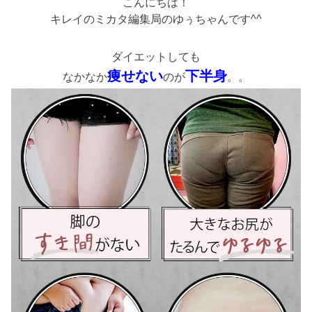
こんにちは！
キレイのミカタ編集局のゆぅちゃんです^^
ダイエットしても
痩せない
下半身
なかなか
のが
。。