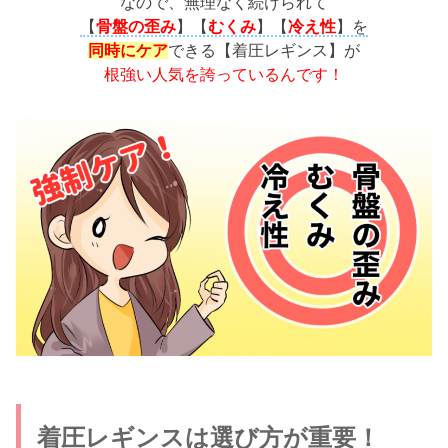
なので、無理なく続けられて
【
骨盤の歪み
】【
むくみ
】【
冷え性
】を
同時にケア
できる【着圧レギンス】が
根強い人気を誇っているんです！
着圧レギンスは選び方が重要！