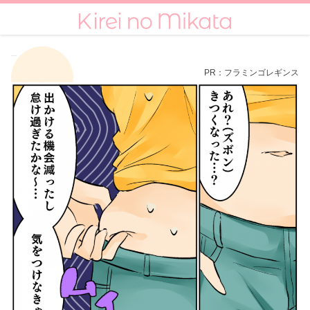
Skip
to
content
PR：フラミンゴレギンス