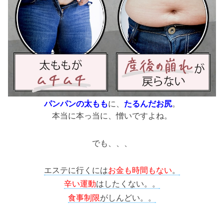
パンパンの太もも
に、
たるんだお尻
。
本当に本っ当に、憎いですよね。
でも、、、
エステに行くには
お金も時間もない
。
辛い運動
はしたくない。。
食事制限
がしんどい。。