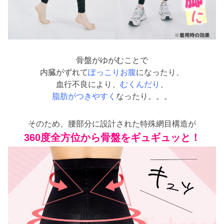
骨盤がゆがむことで
内臓がずれて
ぽっこりお腹
になったり、
血行不良により、
むくんだり
、
脂肪がつきやすく
なったり。。。
そのため、腰部分に設計された特殊網目構造が
360度全方位から骨盤をギュギュッと！