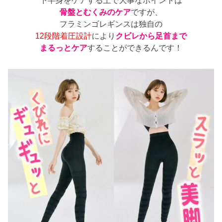
下半身をケアする上で大事なポイントは
骨盤とむくみのケア
ですが、
フラミンゴレギンスは独自の
12段階着圧設計
により
クビレから足首まで
まるっとケア
することができるんです！