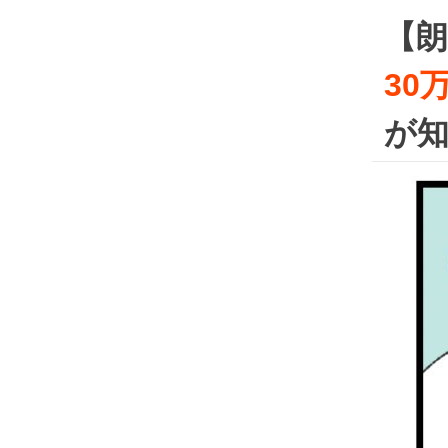
Skip
【朗
to
キレイのミカタ
content
30
が