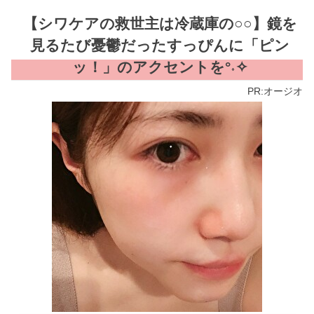
Skip
【シワケアの救世主は冷蔵庫の○○】鏡を
to
キレイのミカタ
content
見るたび憂鬱だったすっぴんに「ピン
ッ！」のアクセントを°˖✧
PR:オージオ