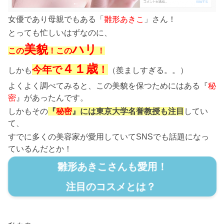
女優であり母親でもある「
雛形あきこ
」さん！
とっても忙しいはずなのに、
美貌
ハリ
この
！この
！
４１歳
今年で
！
しかも
（羨ましすぎる。。）
よくよく調べてみると、この美貌を保つためにはある『
秘
密
』があったんです。
しかもその
『
秘密
』には東京大学名誉教授も注目
してい
て、
すでに多くの美容家が愛用していてSNSでも話題になっ
ているんだとか！
雛形あきこさんも愛用！
注目のコスメとは？