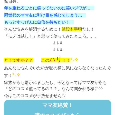
私自身、
年を重ねるごとに笑ってないのに笑いジワが…
同世代のママ友に引け目を感じてしまう…
もっとすっぴんに自信を持ちたい！
そんな悩みを解消するために！
値段も手頃
だし！
「モノは試し！」と思って使ってみたところ。。。
⇓⇓⇓
⇓⇓⇓
ハリ
°˖✧
どうですか？？
この
！！
あんなに悩んでいたのが嘘の様に気にならなくなったんで
°˖✧
す！
家族からも驚かれましたし、今となってはママ友からも
「どのコスメ使ってるの？？」なんて聞かれる様に^^
今はこのコスメが手放せません♡
ママ友絶賛！