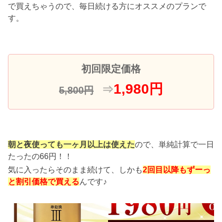
で買えちゃうので、毎日続ける方にオススメのプランで
す。
初回限定価格
1,980円
⇒
5,800円
朝と夜使っても一ヶ月以上は使えた
ので、単純計算で一日
たったの66円！！
気に入ったらそのまま続けて、しかも
2回目以降もずーっ
と割引価格で買える
んです♪